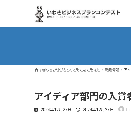
Skip
Skip
to
to
the
the
content
Navigation
25thいわきビジネスプランコンテスト
新着情報
アイ
アイディア部門の入賞
Last
2024年12月27日
2024年12月27日
k-
updated
: