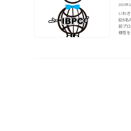
2023年
いわき
記6名
前プロ
様性を