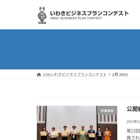
Skip
Skip
to
to
the
the
content
Navigation
25thいわきビジネスプランコンテスト
2月 2023
公開
新着情報
2023年
第22
賞され