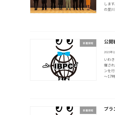
します
の里川
公開
新着情報
2023年
いわき
催され
ンを行
～17
プラ
新着情報