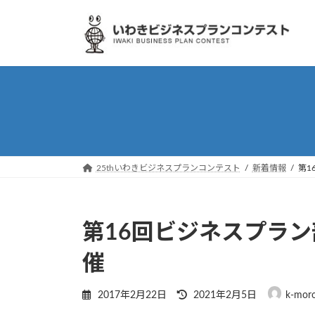
Skip
Skip
to
to
the
the
content
Navigation
25thいわきビジネスプランコンテスト
新着情報
第1
第16回ビジネスプラ
催
Last
2017年2月22日
2021年2月5日
k-moro
updated
: